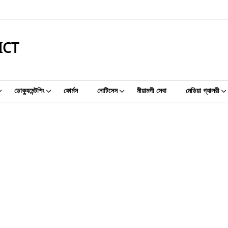
ICT
ডোক্যুমেন্টশিং
ফোর্মস
নোটিসেস
মীয়ামগী সেবা
মেডিয়া গ্যালরী