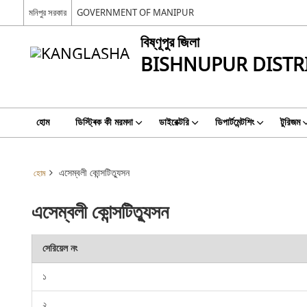
মনিপুর সরকার
GOVERNMENT OF MANIPUR
বিষ্ণূপুর জিলা
BISHNUPUR DISTR
হোম
ডিস্ট্ৰিক কী মরমদা
ডাইরেক্টরি
ডিপার্টমেন্টশিং
টুরিজম
এসেম্বলী কোন্সটিত্যুসন
হোম
এসেম্বলী কোন্সটিত্যুসন
সেরিয়েল নং
১
২