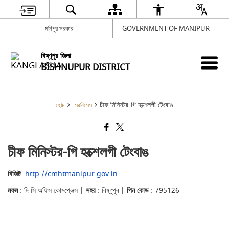
মনিপুর সরকার
GOVERNMENT OF MANIPUR
বিষ্ণূপুর জিলা
BISHNUPUR DISTRICT
চীফ মিনিস্টর-গি হক্শেলগী টেংবাঙ
হোম
সরবিসেস
চীফ মিনিস্টর-গি হক্শেলগী টেংবাঙ
বিজিট
:
http://cmhtmanipur.gov.in
মফম
: দি সি অফিস কোমপ্লেক্স |
সহর
: বিষ্ণুপুৰ |
পিন কোড
: 795126