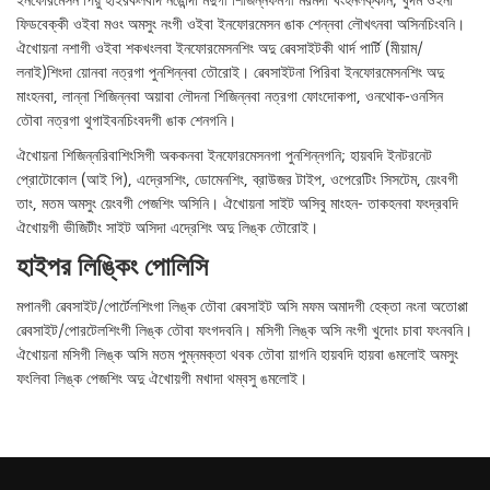
ইনফোরমেসন পিয়ু হাইরকলবদি নঙোন্দা মদুগী শিজিন্নফমগী মরমদা খংহনলক্কনি; খুদম ওইনা
ফিডবেক্কী ওইবা মওং অমসুং নংগী ওইবা ইনফোরমেসন ঙাক শেন্নবা লৌখৎনবা অসিনচিংবনি।
ঐখোয়না নশাগী ওইবা শকখংলবা ইনফোরমেসনশিং অদু ৱেবসাইটকী থার্দ পার্টি (মীয়াম/
লনাই)শিংদা য়োনবা নত্রগা পুনশিন্নবা তৌরোই। ৱেবসাইটনা পিরিবা ইনফোরমেসনশিং অদু
মাংহনবা, লান্না শিজিন্নবা অয়াবা লৌদনা শিজিন্নবা নত্রগা ফোংদোকপা, ওনথোক-ওনসিন
তৌবা নত্রগা থুগাইবনচিংবদগী ঙাক শেনগনি।
ঐখোয়না শিজিন্নরিবাশিংসিগী অককনবা ইনফোরমেসনগা পুনশিন্নগনি; হায়বদি ইনটরনেট
প্রোটোকোল (আই পি), এদ্রেসশিং, ডোমেনশিং, ব্রাউজর টাইপ, ওপেরেটিং সিসটেম, য়েংবগী
তাং, মতম অমসুং য়েংবগী পেজশিং অসিনি। ঐখোয়না সাইট অসিবু মাংহন- তাকহনবা ফংদ্রবদি
ঐখোয়গী ভীজিটীং সাইট অসিদা এদ্রেশিং অদু লিঙ্ক তৌরোই।
হাইপর লিঙ্কিং পোলিসি
মপানগী ৱেবসাইট/পোর্টেলশিংগা লিঙ্ক তৌবা ৱেবসাইট অসি মফম অমাদগী হেক্তা নংনা অতোপ্পা
ৱেবসাইট/পোরটেলশিংগী লিঙ্ক তৌবা ফংগদবনি। মসিগী লিঙ্ক অসি নংগী খুদোং চাবা ফংনবনি।
ঐখোয়না মসিগী লিঙ্ক অসি মতম পুম্নমক্তা থবক তৌবা য়াগনি হায়বদি হায়বা ঙমলোই অমসুং
ফংলিবা লিঙ্ক পেজশিং অদু ঐখোয়গী মখাদা থম্বসু ঙমলোই।