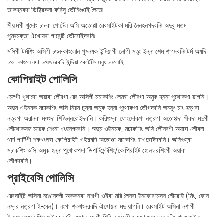
তাকহনবদা ডিষ্ট্রিকনা করিসু তৌনিংঙাই লৈতে৷
মীয়ামগী খুদোং চানবা পোর্টেল অসি অতোপ্পা ৱেবসাইটকা মরি লৈনহনগদবনি৷ অদুবু মতম
পুম্নমক্তা ঐখোয়না গারেন্টি তৌরোইদবনি৷
মসিগী টর্মশিং অসিগী চৎন-কাংলোন পুমনমক ইন্দিয়াগী লোগী মতুং ইন্না শেম শাগদবনি৷ টর্ম অমদি
চৎন-কাংলোনদা চয়েৎনরবদি ইন্দিয়া কোর্টকি মনুং চনলোই৷
কোপিরাইট পোলিসি
মেলগী খুথাংদা অয়াবা লৌরগা ৱেব অসিগী মচাকশিং লেমনা লৌরগা অমুক হন্না পুথোকপা য়াগনি।
অদুম ওইনমক মচাকশিং অসি নিয়ম চুম্না অমুক হন্না পুথোকপা তৌগদবনি অমসুং চাং হন্থবা
নত্রগা অরানবা মওংদা শিজিন্নরোইদবনি। করিগুম্বা ফোংদোকপা নত্রগা অতোপ্পদা পীবদা মদুগী
লৌথোকফম ময়েক শেংনা খংহনগদবনি। অদুম ওইনমক, মচাকশিং অসি লৌনবগী অয়াবা লৌবদা
থার্দ পার্টিগী শকখংলবা কোপিরাইট ওইরবদি অতোপ্পা মচাকশিং য়াওরোইদবনি। অসিগুম্বা
মচাকশিং অসি অমুক হন্না পুথোকপদা ডিপার্টমেন্টশিং/কোপিরাইট হোলডরশিংগী অয়াবা
লৌগদবনি।
প্রাইবেসি পোলিসি
ৱেবসাইট অসিনা নঙোনদগী অককনবা নশাগী ওইবা মরি লৈনবা ইনফোরমেসন লৌরোই (মিং, ফোন
নম্বর নত্রগা ই-মেল)। নংগা শকখংনরবদি ঐখোয়না মদু য়াগনি। ৱেবসাইট অসিনা নশাগী