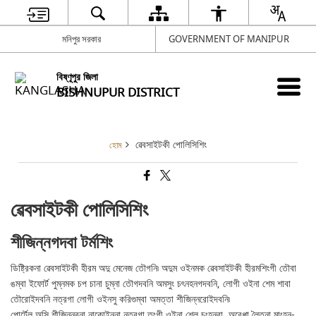
মনিপুর সরকার
GOVERNMENT OF MANIPUR
বিষ্ণূপুর জিলা
BISHNUPUR DISTRICT
ৱেবসাইটকী পোলিসিশিং
হোম
ৱেবসাইটকী পোলিসিশিং
শীজিন্নগদবা টর্মশিং
ডিষ্ট্রিকনা ৱেবসাইটকী হীরম অদু মেনেজ তৌগনি৷ অদুম ওইনমক ৱেবসাইটকী হীরমশিংগী তৌবা
ঙম্বা ইফোর্ট পুম্নমক চপ চানা চুম্না তৌগদবনি অমসুং চৎনহনগদবনি, লোগী ওইনা শেম শাবা
তৌরোইদবনি নত্রগা লোগী ওইনসু করিগুম্বা অমত্তা শীজিন্নরোইদবনি৷
পোর্টেল অসি শীজিন্নবনা নাকোইননা নত্রগা তুংগী ওইনা শেল চংহনবা, অরেপ্পা লৈতনা মাংহন-