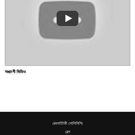
অঙাংগী ভিডিও
ৱেবসাইটকী পোলিসিশিং
হেল্প