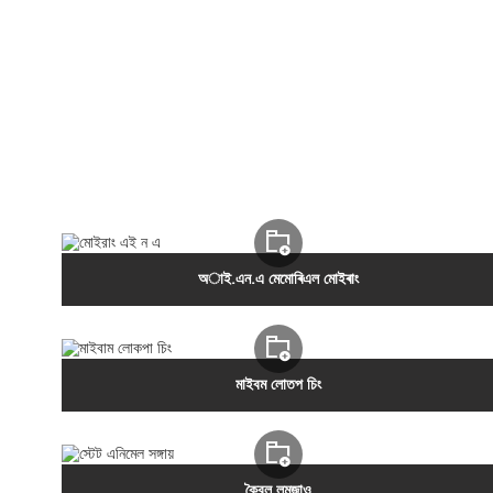
অাই.এন.এ মেমোৰিএল মোইৰাং
মাইবম লোতপ চিং
কৈবুল লমজাও