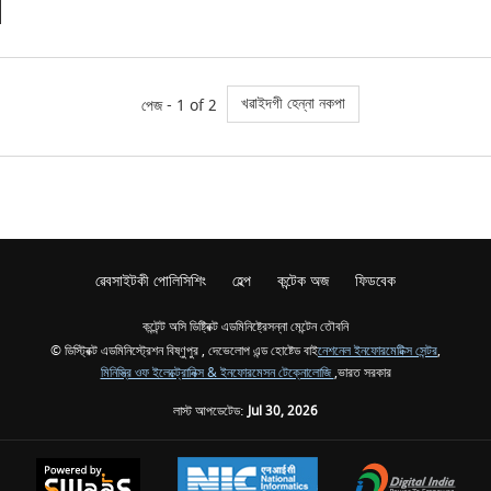
খৱাইদগী হেন্না নকপা
পেজ - 1 of 2
ৱেবসাইটকী পোলিসিশিং
হেল্প
কন্টেক অজ
ফিডবেক
কন্টেন্ট অসি ডিষ্ট্রিক্ট এডমিনিষ্ট্রেসন্না মেন্টেন তৌবনি
© ডিস্ট্রিক্ট এডমিনিস্ট্রেশন বিষ্ণুপুর , দেভেলোপ এন্ড হোষ্টেড বাই
নেশনেল ইনফোরমেটিক্স সেন্টর
,
মিনিস্ত্রি ওফ ইলেক্ট্রোনিক্স & ইনফোরমেসন টেক্নোলোজি
,ভারত সরকার
লাস্ট আপডেটেড:
Jul 30, 2026