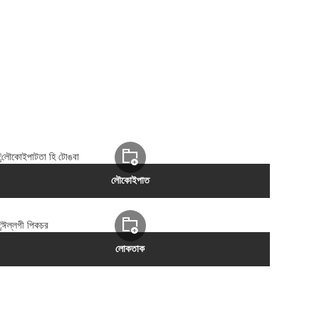
লৌকোইপাত
লোকতাক