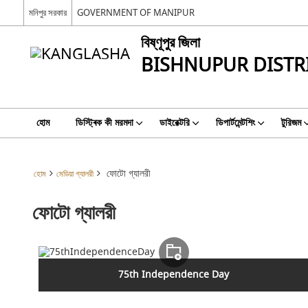
মনিপুর সরকার
GOVERNMENT OF MANIPUR
বিষ্ণূপুর জিলা
BISHNUPUR DISTR
হোম
ডিস্ট্ৰিক কী মরমদা
ডাইরেক্টরি
ডিপার্টমেন্টশিং
টুরিজম
ফোটো গ্যালরী
হোম
মেডিয়া গ্যালরী
ফোটো গ্যালরী
75th Independence Day