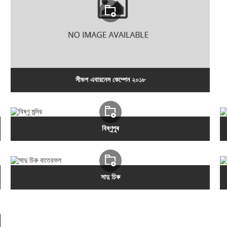
সীভপ এবারনেস কেম্পেন ২০১৮
বিষ্ণুপুৰ
সাদু চিৰু